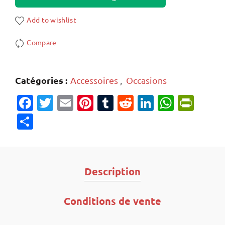
Add to wishlist
Compare
Catégories :
Accessoires
,
Occasions
Facebook
Twitter
Email
Pinterest
Tumblr
Reddit
LinkedIn
Whats
Prin
Partager
Description
Conditions de vente