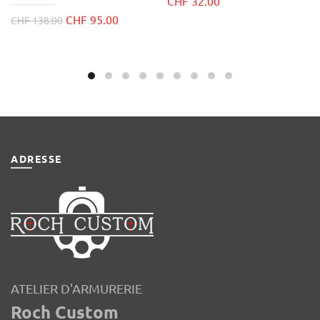
CHF
32.00
Le
Le
CHF
95.00
CHF
138.00
prix
prix
initial
actuel
était :
est :
CHF 138.00.
CHF 95.00.
ADRESSE
ATELIER D'ARMURERIE
Roch Custom