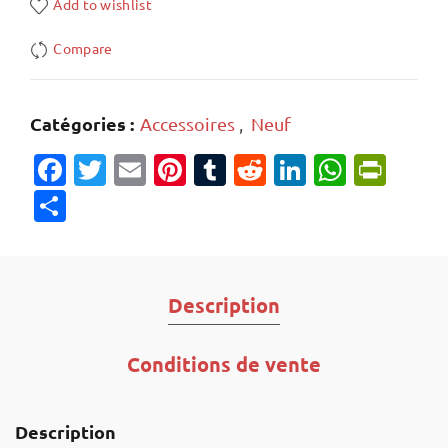
Add to wishlist
Compare
Catégories :
Accessoires
,
Neuf
Facebook
Twitter
Email
Pinterest
Tumblr
Reddit
LinkedIn
Whats
Prin
Partager
Description
Conditions de vente
Description