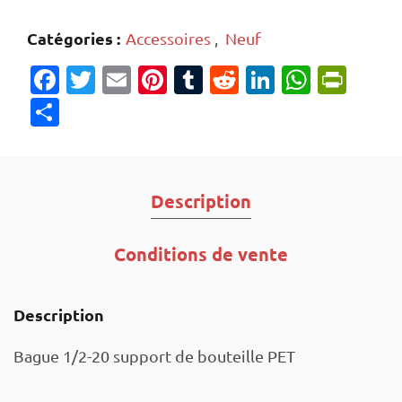
Catégories :
Accessoires
,
Neuf
Facebook
Twitter
Email
Pinterest
Tumblr
Reddit
LinkedIn
Whats
Prin
Partager
Description
Conditions de vente
Description
Bague 1/2-20 support de bouteille PET