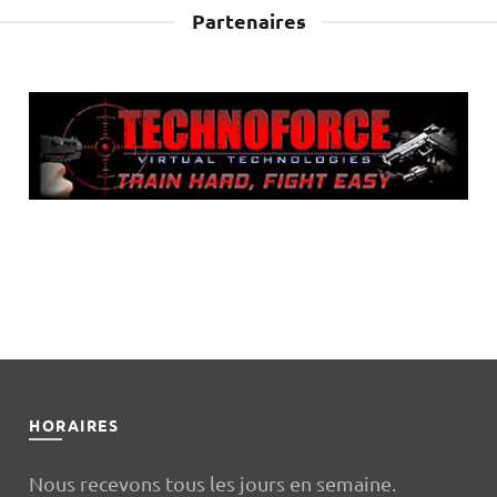
Partenaires
sApp
ntFriendly
Partager
HORAIRES
Nous recevons tous les jours en semaine.