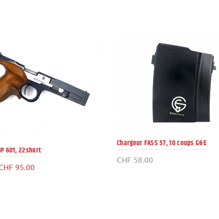
prix
prix
initial
actuel
était :
est :
CHF 45.00.
CHF 22.0
Chargeur FASS 57, 10 coups G&E
OP 601, 22short
CHF
58.00
Le
Le
CHF
95.00
prix
prix
initial
actuel
était :
est :
CHF 195.00.
CHF 95.00.