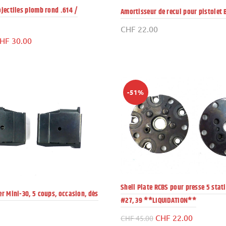
jectiles plomb rond .614 /
Amortisseur de recul pour pistolet
CHF
22.00
e
Le
HF
30.00
rix
prix
itial
actuel
ait :
est :
HF 61.00.
CHF 30.00.
-51%
Shell Plate RCBS pour presse 5 stat
r Mini-30, 5 coups, occasion, dès
#27, 39 **LIQUIDATION**
Le
Le
CHF
22.00
CHF
45.00