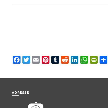
Facebook
Twitter
Email
Pinterest
Tumblr
Reddit
LinkedIn
What
Pri
ADRESSE