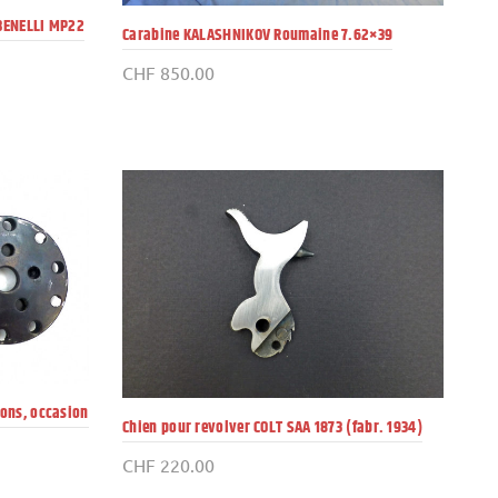
 BENELLI MP22
Carabine KALASHNIKOV Roumaine 7.62×39
CHF
850.00
ions, occasion
Chien pour revolver COLT SAA 1873 (fabr. 1934)
CHF
220.00