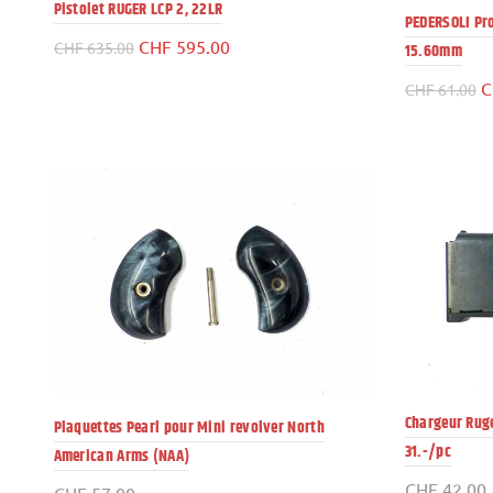
Pistolet RUGER LCP 2, 22LR
PEDERSOLI Pro
Le
Le
CHF
595.00
CHF
635.00
15.60mm
prix
prix
L
C
CHF
61.00
initial
actuel
p
était :
est :
in
CHF 635.00.
CHF 595.00.
ét
C
Chargeur Ruge
Plaquettes Pearl pour Mini revolver North
31.-/pc
American Arms (NAA)
CHF
42.00
CHF
57.00