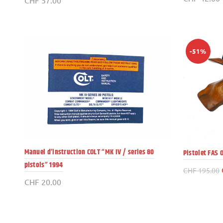
-51%
Manuel d’instruction COLT “MK IV / series 80
Pistolet FAS 
pistols” 1994
CHF
195.00
CHF
20.00