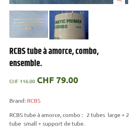
RCBS tube à amorce, combo,
ensemble.
Le
CHF
79.00
Le
CHF
116.00
prix
prix
Brand:
RCBS
initial
actuel
RCBS tube à amorce, combo : 2 tubes large + 2
était :
est :
tube small + support de tube.
CHF 116.00.
CHF 79.00.