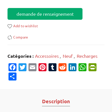
demande de renseignement
Add to wishlist
Compare
Catégories :
Accessoires
,
Neuf
,
Recharges
Facebook
Twitter
Email
Pinterest
Tumblr
Reddit
LinkedIn
Whats
Prin
Partager
Description