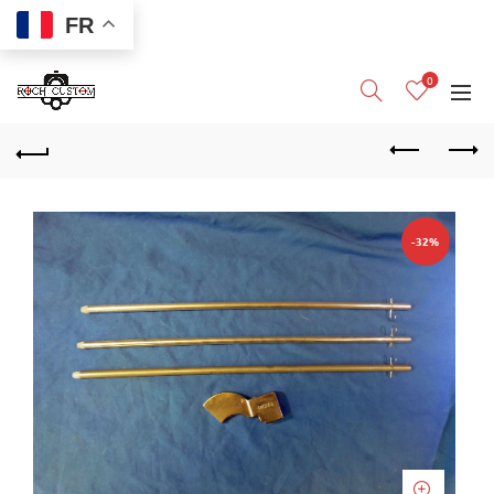
FR
0
-32%