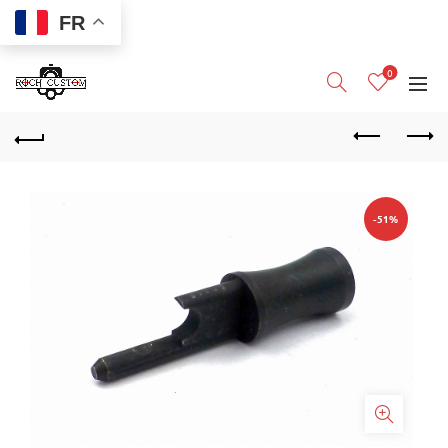
FR
0
-51%