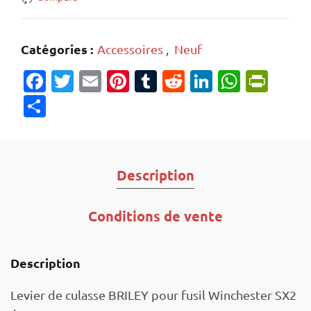
Catégories :
Accessoires
,
Neuf
Facebook
Twitter
Email
Pinterest
Tumblr
Reddit
LinkedIn
Whats
Prin
Partager
Description
Conditions de vente
Description
Levier de culasse BRILEY pour fusil Winchester SX2