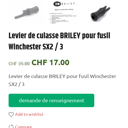
Levier de culasse BRILEY pour fusil
Winchester SX2 / 3
Le
CHF
17.00
Le
CHF
35.00
prix
prix
Levier de culasse BRILEY pour fusil Winchester
SX2 / 3
initial
actuel
était :
est :
demande de renseignement
CHF 35.00.
CHF 17.00.
Add to wishlist
Compare