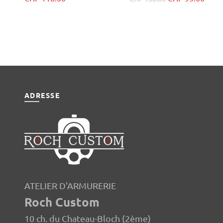
prix
prix
initial
actue
était :
est :
CHF 138.00.
CHF 
ADRESSE
ATELIER D'ARMURERIE
Roch Custom
10 ch. du Chateau-Bloch (2ème)