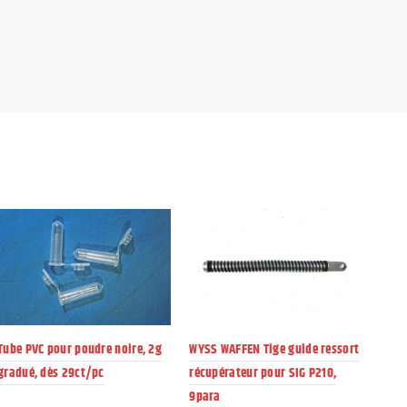
Tube PVC pour poudre noire, 2g
WYSS WAFFEN Tige guide ressort
Etui
gradué, dès 29ct/pc
récupérateur pour SIG P210,
armé
9para