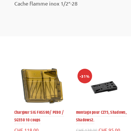
Cache flamme inox 1/2″-28
-31%
Chargeur SIG FASS90/ PE90 /
montage pour CZ75, Shadows,
SG550 10 coups
Shadows2.
Le
Le
CHF
118.00
CHF
95.00
CHF
138.00