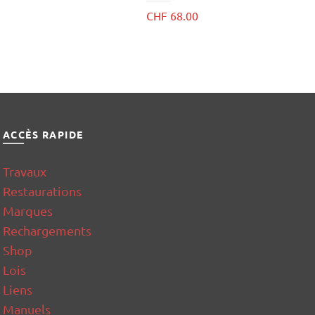
CHF
68.00
ACCÈS RAPIDE
Travaux
Restaurations
Marques
Rechargements
Shop
Lois
Liens
Manuels