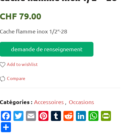
CHF
79.00
Cache flamme inox 1/2″-28
demande de renseignement
Add to wishlist
Compare
Catégories :
Accessoires
,
Occasions
Facebook
Twitter
Email
Pinterest
Tumblr
Reddit
LinkedIn
WhatsAp
PrintF
Partager