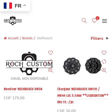
FR
0
Filters
Accueil
Brands
Weihrauch
Revolver WEIHRAUCH HW38
Chargeur WEIHRAUCH HW110 /
HW44 cal.5.5mm **LIQUIDATION**
CHF
379.00
dès 15.-/pc
CHF
30.00