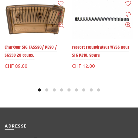
Chargeur SIG FASS90/ PE90 /
ressort récupérateur WYSS pour
SG550 20 coups.
SIG P210, 9para
CHF
89.00
CHF
12.00
ADRESSE