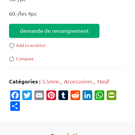
60.-/les 4pc
demande de renseignement
Add to wishlist
Compare
Catégories :
5.5mm
,
Accessoires
,
Neuf
Facebook
Twitter
Email
Pinterest
Tumblr
Reddit
LinkedIn
Whats
Prin
Partager