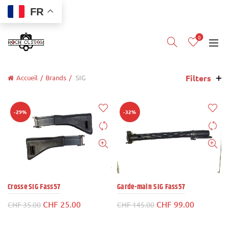
FR
0
Filters
Accueil
Brands
SIG
-29%
-32%
Crosse SIG Fass57
Garde-main SIG Fass57
Le
Le
Le
Le
CHF
25.00
CHF
99.00
CHF
35.00
CHF
145.00
prix
prix
prix
prix