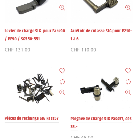
Levier de charge SIG pour Fass90
Arrêtoir de culasse SIG pour P210-
/ PE90 / SG550-551
1 à 6
CHF
131.00
CHF
110.00
Pièces de rechange SIG Fass57
Poignée de charge SIG Fass57, dès
38.-
CHF
48.00