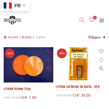
FR
0
Filters
Accueil
Brands
Lyman
-50%
-29%
LYMAN calibreur de balle. .450
LYMAN Primer Tray
Le
Le
CHF
39.00
CHF
55.00
Le
Le
CHF
7.00
CHF
14.00
prix
prix
prix
prix
initial
actuel
initial
actuel