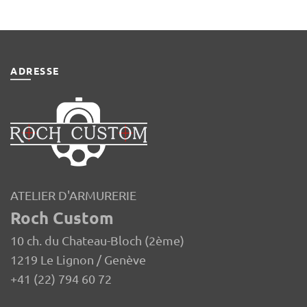
était :
est :
était :
est :
CHF 55.00.
CHF 39.00
CHF 14.00.
CHF 7.00.
ADRESSE
ATELIER D'ARMURERIE
Roch Custom
10 ch. du Chateau-Bloch (2ème)
1219 Le Lignon / Genève
+41 (22) 794 60 72