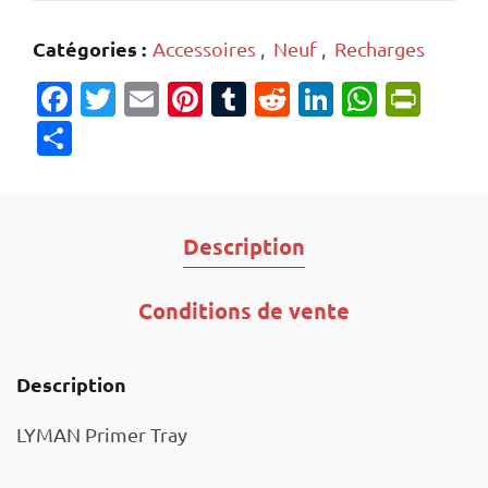
Catégories :
Accessoires
,
Neuf
,
Recharges
Facebook
Twitter
Email
Pinterest
Tumblr
Reddit
LinkedIn
Whats
Prin
Partager
Description
Conditions de vente
Description
LYMAN Primer Tray