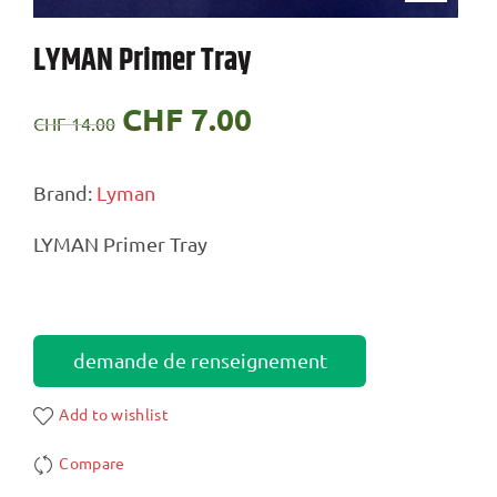
LYMAN Primer Tray
Le
CHF
7.00
Le
CHF
14.00
prix
prix
Brand:
Lyman
initial
actuel
LYMAN Primer Tray
était :
est :
CHF 14.00.
CHF 7.00.
demande de renseignement
Add to wishlist
Compare