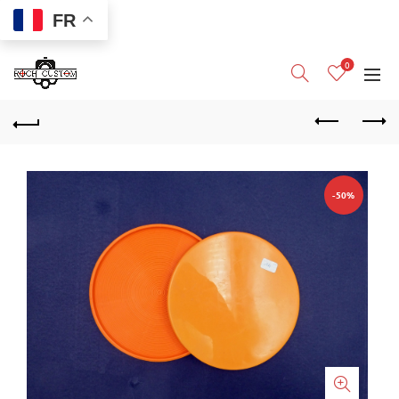
FR
0
-50%