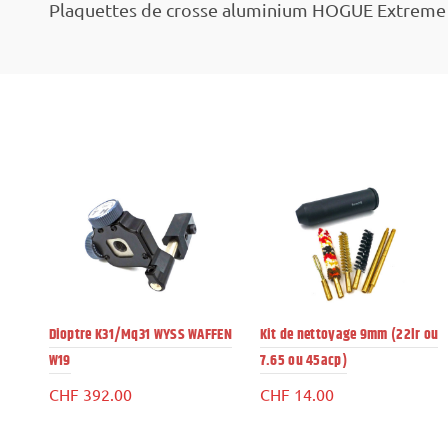
Plaquettes de crosse aluminium HOGUE Extreme 
Dioptre K31/Mq31 WYSS WAFFEN
Kit de nettoyage 9mm (22lr ou
W19
7.65 ou 45acp)
CHF
392.00
CHF
14.00