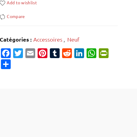
Add to wishlist
Compare
Catégories :
Accessoires
,
Neuf
Facebook
Twitter
Email
Pinterest
Tumblr
Reddit
LinkedIn
WhatsAp
PrintF
Partager