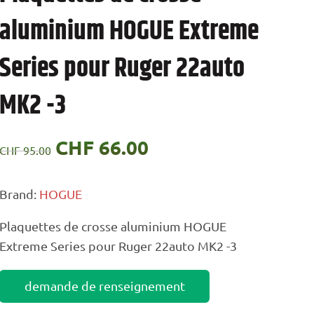
aluminium HOGUE Extreme
Series pour Ruger 22auto
MK2 -3
Le
CHF
66.00
Le
CHF
95.00
prix
prix
Brand:
HOGUE
initial
actuel
Plaquettes de crosse aluminium HOGUE
était :
est :
Extreme Series pour Ruger 22auto MK2 -3
CHF 95.00.
CHF 66.00.
demande de renseignement