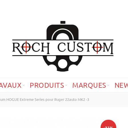
AVAUX
PRODUITS
MARQUES
NE
nium HOGUE Extreme Series pour Ruger 22auto MK2 -3
-31%