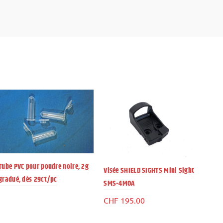
-
Tube PVC pour poudre noire, 2g
Char
Visée SHIELD SIGHTS Mini Sight
gradué, dès 29ct/pc
coup
SMS-4MOA
CHF
CHF
195.00