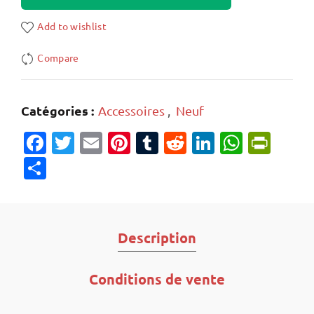
Add to wishlist
Compare
Catégories :
Accessoires
,
Neuf
Facebook
Twitter
Email
Pinterest
Tumblr
Reddit
LinkedIn
Whats
Prin
Partager
Description
Conditions de vente