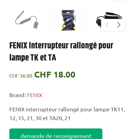
FENIX interrupteur rallongé pour
lampe TK et TA
Le
CHF
18.00
Le
CHF
36.00
prix
prix
Brand:
FENIX
initial
actuel
FENIX interrupteur rallongé pour lampe TK11,
était :
est :
12, 15, 21, 30 et TA20, 21
CHF 36.00.
CHF 18.00.
demande de renseignement