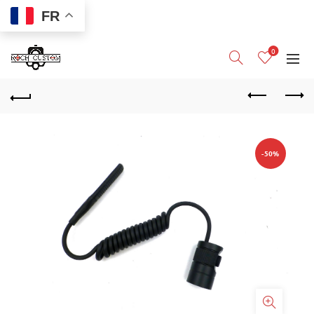
FR
0
-50%