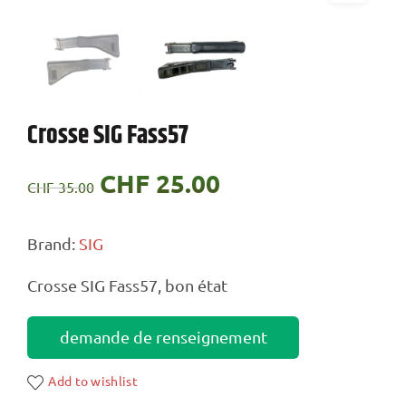
Crosse SIG Fass57
Le
CHF
25.00
Le
CHF
35.00
prix
prix
Brand:
SIG
initial
actuel
Crosse SIG Fass57, bon état
était :
est :
CHF 35.00.
CHF 25.00.
demande de renseignement
Add to wishlist