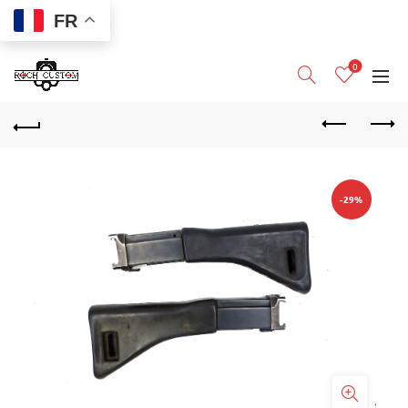
FR
0
-29%