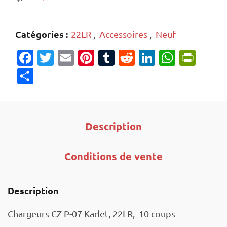
Catégories :
22LR
,
Accessoires
,
Neuf
Facebook
Twitter
Email
Pinterest
Tumblr
Reddit
LinkedIn
Whats
Prin
Partager
Description
Conditions de vente
Description
Chargeurs CZ P-07 Kadet, 22LR, 10 coups