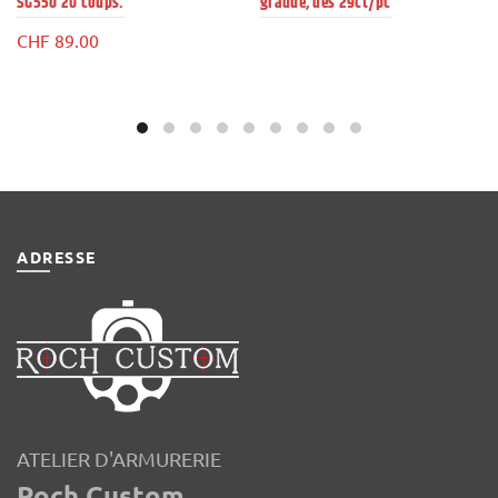
SG550 20 coups.
gradué, dès 29ct/pc
CHF
89.00
ADRESSE
ATELIER D'ARMURERIE
Roch Custom