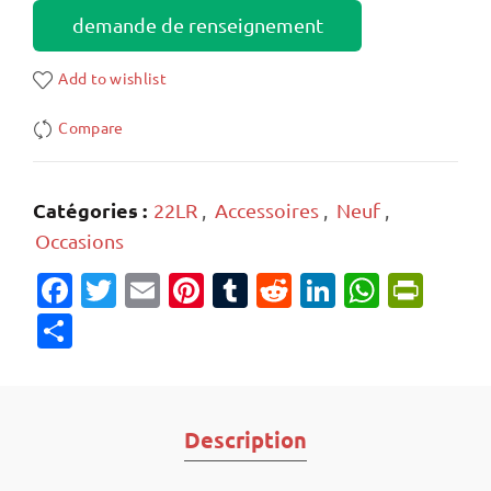
demande de renseignement
Add to wishlist
Compare
Catégories :
22LR
,
Accessoires
,
Neuf
,
Occasions
Facebook
Twitter
Email
Pinterest
Tumblr
Reddit
LinkedIn
Whats
Prin
Partager
Description