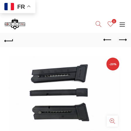
FR
0
-20%