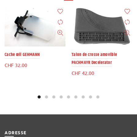
Cache œil GEHMANN
Talon de crosse amovible
PACHMAYR Decelerator
CHF
32.00
CHF
42.00
ADRESSE