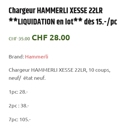
Chargeur HAMMERLI XESSE 22LR
**LIQUIDATION en lot** dès 15.-/pc
Le
CHF
28.00
Le
CHF
35.00
prix
prix
Brand:
Hammerli
initial
actuel
Chargeur HAMMERLI XESSE 22LR, 10 coups,
était :
est :
neuf/ état neuf.
CHF 35.00.
CHF 28.00.
1pc: 28.-
2pc : 38.-
7pc: 105.-