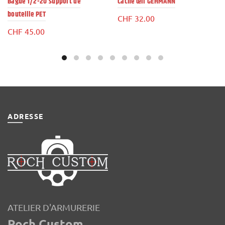
Bague 1/2-20 support de
Cache œil GEHMANN
bouteille PET
CHF
32.00
CHF
45.00
ADRESSE
ATELIER D'ARMURERIE
Roch Custom