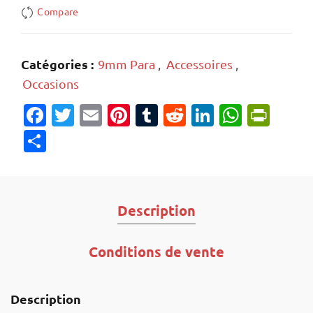
Compare
Catégories :
9mm Para
,
Accessoires
,
Occasions
Facebook
Twitter
Email
Pinterest
Tumblr
Reddit
LinkedIn
Whats
Prin
Partager
Description
Conditions de vente
Description