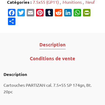
Catégories :
7.5x55 (GP11)
,
Munitions
,
Neuf
Facebook
Twitter
Email
Pinterest
Tumblr
Reddit
LinkedIn
Whats
Prin
Partager
Description
Conditions de vente
Description
Cartouches PARTIZAN cal. 7.5×55 SP 174gn, Bt.
20pc