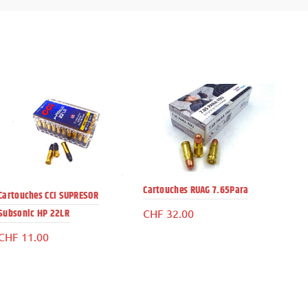
Cartouches RUAG 7.65Para
Cart
Cartouches CCI SUPRESOR
55gn
Subsonic HP 22LR
CHF
32.00
CH
CHF
11.00