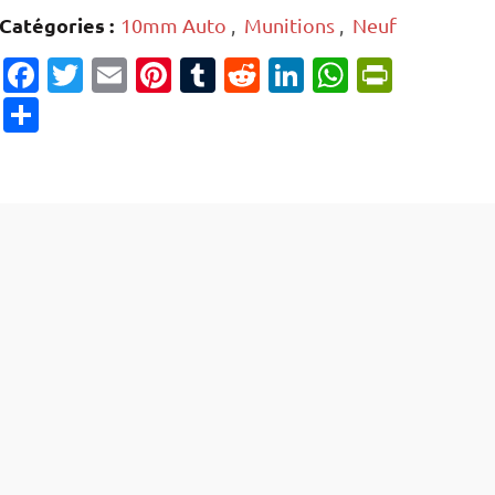
Catégories :
10mm Auto
,
Munitions
,
Neuf
Facebook
Twitter
Email
Pinterest
Tumblr
Reddit
LinkedIn
WhatsAp
PrintF
Partager