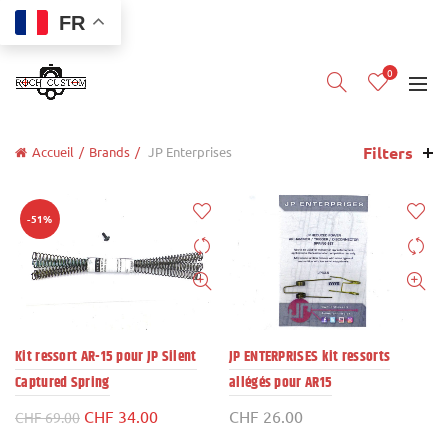
FR
0
Filters
Accueil
Brands
JP Enterprises
-51%
Kit ressort AR-15 pour JP Silent
JP ENTERPRISES kit ressorts
Captured Spring
allégés pour AR15
Le
Le
CHF
34.00
CHF
26.00
CHF
69.00
prix
prix