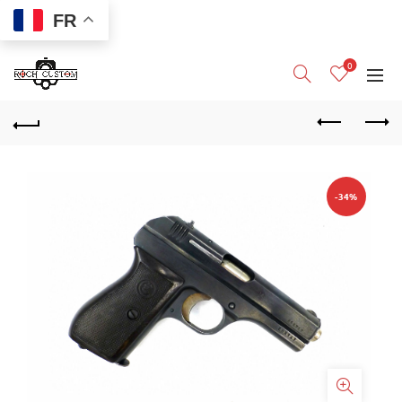
FR
0
-34%