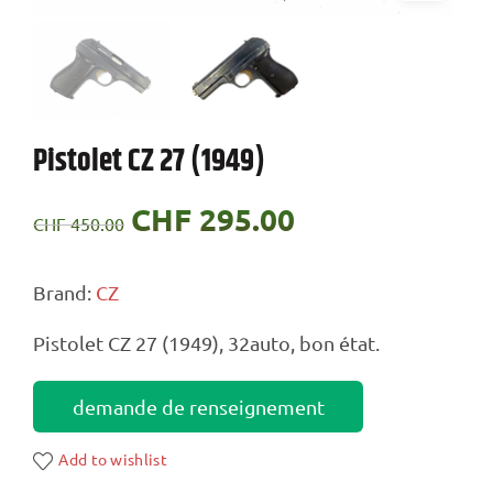
Pistolet CZ 27 (1949)
Le
CHF
295.00
Le
CHF
450.00
prix
prix
Brand:
CZ
initial
actuel
Pistolet CZ 27 (1949), 32auto, bon état.
était :
est :
CHF 450.00.
CHF 295.00.
demande de renseignement
Add to wishlist