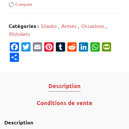
Compare
Catégories :
32auto
,
Armes
,
Occasions
,
Pistolets
Facebook
Twitter
Email
Pinterest
Tumblr
Reddit
LinkedIn
Whats
Prin
Partager
Description
Conditions de vente
Description