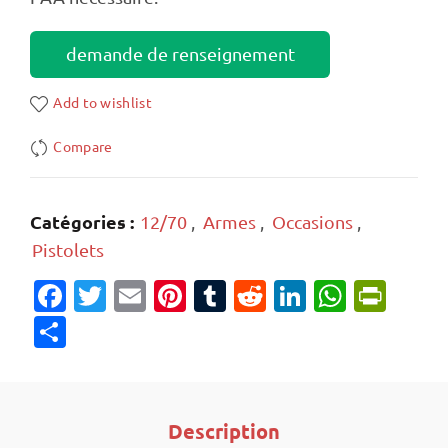
demande de renseignement
Add to wishlist
Compare
Catégories :
12/70
,
Armes
,
Occasions
,
Pistolets
Facebook
Twitter
Email
Pinterest
Tumblr
Reddit
LinkedIn
Whats
Prin
Partager
Description