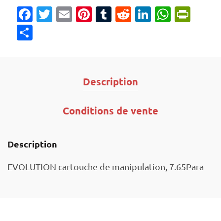
Facebook
Twitter
Email
Pinterest
Tumblr
Reddit
LinkedIn
Whats
Prin
Partager
Description
Conditions de vente
Description
EVOLUTION cartouche de manipulation, 7.65Para