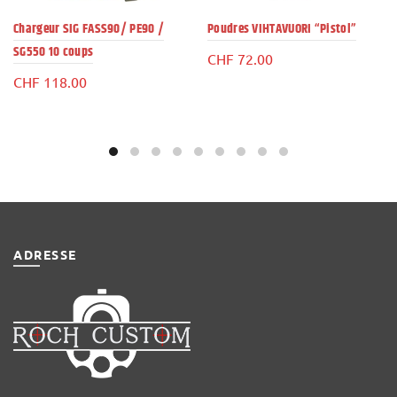
Chargeur SIG FASS90/ PE90 /
Poudres VIHTAVUORI “Pistol”
SG550 10 coups
CHF
72.00
CHF
118.00
ADRESSE