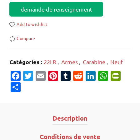
demande de renseignement
Add to wishlist
Compare
Catégories :
22LR
,
Armes
,
Carabine
,
Neuf
Facebook
Twitter
Email
Pinterest
Tumblr
Reddit
LinkedIn
Whats
Prin
Partager
Description
Conditions de vente