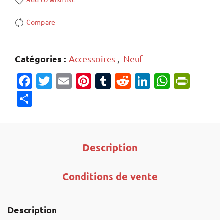
Compare
Catégories :
Accessoires
,
Neuf
Facebook
Twitter
Email
Pinterest
Tumblr
Reddit
LinkedIn
Whats
Prin
Partager
Description
Conditions de vente
Description